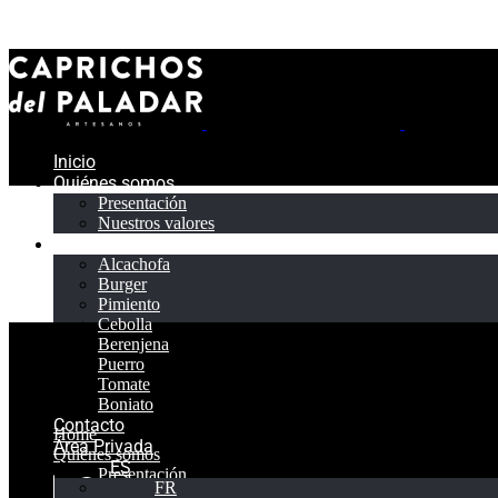
Inicio
Quiénes somos
Presentación
Nuestros valores
Productos
Alcachofa
Burger
Pimiento
Cebolla
Berenjena
Puerro
Tomate
Boniato
Contacto
Home
Área Privada
Quiénes somos
ES
Presentación
FR
Nuestros valores