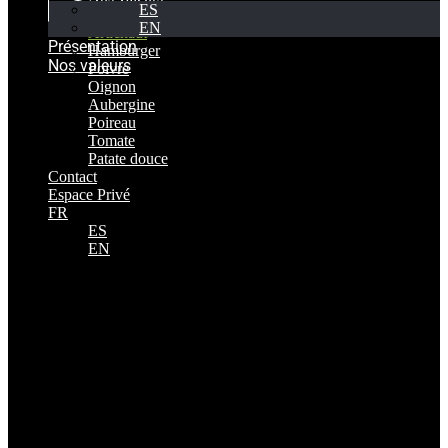
ES
Productos
EN
Artichaut
Présentation
Hamburger
Nos valeurs
Poivre
Oignon
Aubergine
Poireau
Tomate
Patate douce
Contact
Espace Privé
FR
ES
EN