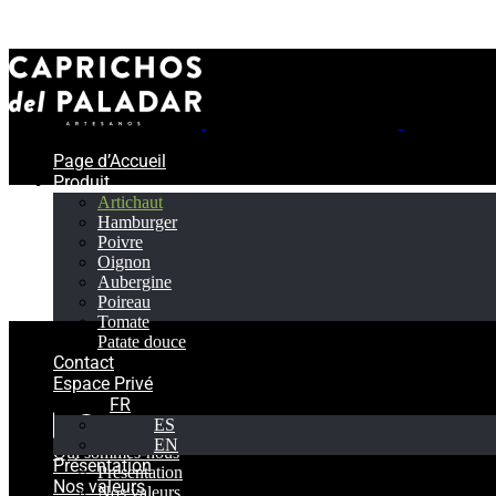
Page d’Accueil
Produit
Artichaut
Hamburger
Poivre
Oignon
Aubergine
Poireau
Tomate
Patate douce
Contact
Espace Privé
FR
ES
Page d’Accueil
EN
Qui sommes-nous
Présentation
Présentation
Nos valeurs
Nos valeurs