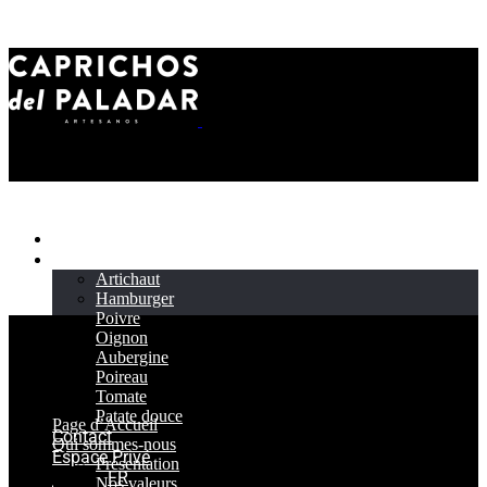
Page d’Accueil
Produit
Artichaut
Hamburger
Poivre
Oignon
Aubergine
Poireau
Tomate
Patate douce
Page d’Accueil
Contact
Qui sommes-nous
Espace Privé
Présentation
FR
Nos valeurs