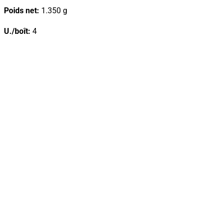
Poids net:
1.350 g
U./boît:
4
TÉLÉCHARGER LA FICHE DU
PRODUIT
Nous recommandons également/se
combine très bien avec...