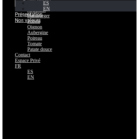
ES
Productos
EN
Artichaut
Présentation
Hamburger
Nos valeurs
Poivre
Oignon
Aubergine
Poireau
Tomate
Patate douce
Contact
Espace Privé
FR
ES
EN