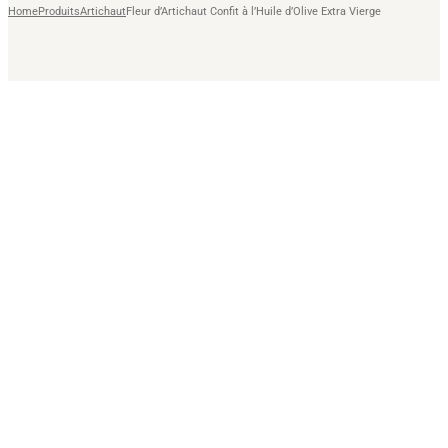
Home
Produits
Artichaut
Fleur d’Artichaut Confit à l’Huile d’Olive Extra Vierge