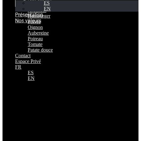
ES
Productos
EN
Artichaut
Présentation
Hamburger
Nos valeurs
Poivre
Oignon
Aubergine
Poireau
Tomate
Patate douce
Contact
Espace Privé
FR
ES
EN