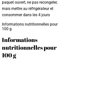
paquet ouvert, ne pas recongeler,
mais mettre au réfrigérateur et
consommer dans les 4 jours
Informations nutritionnelles pour
100 g
Informations
nutritionnelles pour
100 g
Valeur énergétique:
862 kJ/ 208
kcal
Matières grasses:
15,6 g dont
1,85 g saturés
Glucides:
16,6 g dont sucres 12,5
g