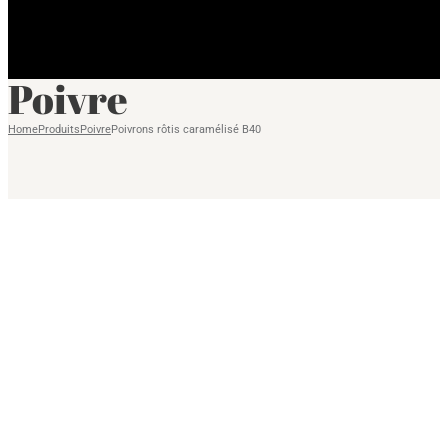
Poivre
Home
Produits
Poivre
Poivrons rôtis caramélisé B40