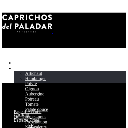
Page d’Accueil
Produit
Artichaut
Hamburger
Poivre
Oignon
Aubergine
Poireau
Tomate
Patate douce
Page d’Accueil
Contact
Qui sommes-nous
Espace Privé
Présentation
FR
Nos valeurs