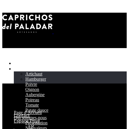
Page d’Accueil
Produit
Artichaut
Hamburger
Poivre
Oignon
Aubergine
Poireau
Tomate
Patate douce
Page d’Accueil
Contact
Qui sommes-nous
Espace Privé
Présentation
FR
Nos valeurs