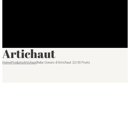
Artichaut
Home
Produits
Artichaut
Baby Coeurs d´Artichaut 22/30 Fruits