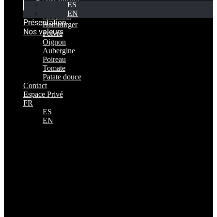
ES
Productos
EN
Artichaut
Présentation
Hamburger
Nos valeurs
Poivre
Oignon
Aubergine
Poireau
Tomate
Patate douce
Contact
Espace Privé
FR
ES
EN