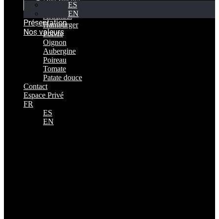
ES
Productos
EN
Artichaut
Présentation
Hamburger
Nos valeurs
Poivre
Oignon
Aubergine
Poireau
Tomate
Patate douce
Contact
Espace Privé
FR
ES
EN