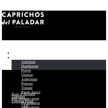
Page d’Accueil
Produit
Artichaut
Hamburger
Poivre
Oignon
Aubergine
Poireau
Tomate
Patate douce
Page d’Accueil
Contact
Qui sommes-nous
Espace Privé
Présentation
FR
Nos valeurs