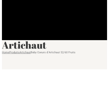
Artichaut
Home
Produits
Artichaut
Baby Coeurs d´Artichaut 52/60 Fruits